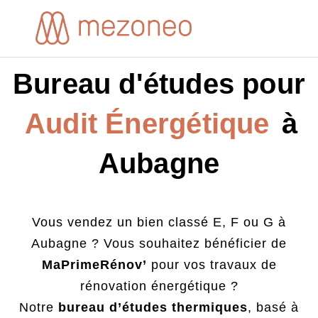
Bureau d'études pour
A
u
d
i
t
É
n
e
r
g
é
t
i
q
u
e
à
Aubagne
Vous vendez un bien classé E, F ou G à
Aubagne ? Vous souhaitez bénéficier de
MaPrimeRénov’
pour vos travaux de
rénovation énergétique ?
Notre
bureau d’études thermiques
, basé à