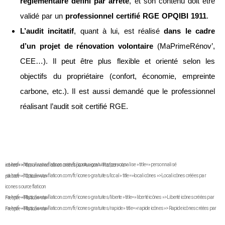
réglementaire défini par arrêté
, et son contenu doit être
validé par un
professionnel certifié RGE OPQIBI 1911
.
L’audit incitatif
, quant à lui, est réalisé
dans le cadre
d’un projet de rénovation volontaire
(MaPrimeRénov’,
CEE…). Il peut être plus flexible et orienté selon les
objectifs du propriétaire (confort, économie, empreinte
carbone, etc.). Il est aussi demandé que le professionnel
réalisant l’audit soit certifié RGE.
<a href= »https://www.flaticon.com/fr/icones-gratuites/personnalise » title= »personnalisé icônes »>Personnalisé icônes créées par Awicon – Flaticon</a>
<a href= »https://www.flaticon.com/fr/icones-gratuites/local » title= »local icônes »>Local icônes créées par piksart – Flaticon</a>
icones source flaticon
<a href= »https://www.flaticon.com/fr/icones-gratuites/liberte » title= »liberté icônes »>Liberté icônes créées par Freepik – Flaticon</a>
<a href= »https://www.flaticon.com/fr/icones-gratuites/rapide » title= »rapide icônes »>Rapide icônes créées par Freepik – Flaticon</a>